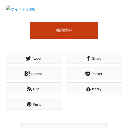
採用情報
Tweet
Share
Hatena
Pocket
RSS
feedly
Pin it