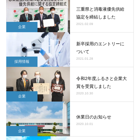
三重県と消毒液優先供給
協定を締結しました
2021.02.09
企業
新卒採用のエントリーに
ついて
2021.01.28
採用情報
令和2年度ふるさと企業大
賞を受賞しました
2020.10.30
企業
休業日のお知らせ
2020.10.01
企業