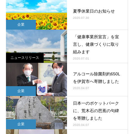
夏季休業日のお知らせ
2020.07.30
企業
「健康事業所宣言」を宣
言し、健康づくりに取り
組みます
ニュースリリース
2020.07.01
アルコール除菌剤約650L
を伊賀市へ寄贈しました
2020.04.07
企業
日本一のポケットパーク
に、荒木石の芭蕉の句碑
を寄贈しました
企業
2020.04.07